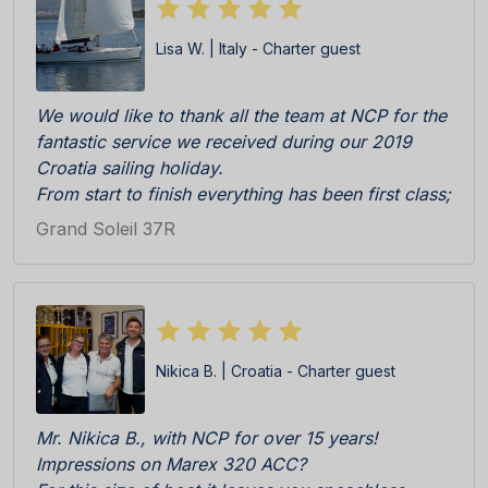
Lisa W. | Italy - Charter guest
We would like to thank all the team at NCP for the
fantastic service we received during our 2019
Croatia sailing holiday.
From start to finish everything has been first class;
Katarina, Antonia and Sandra were really efficient,
Grand Soleil 37R
professional and friendly during initial enquiry to
booking and then check in at the Marina. The boat
was really immaculate upon delivery, everything in
perfect working order. All cleaning team, skipper
Ratko and all other staff on the pier C responsive
Nikica B. | Croatia - Charter guest
and competent.
We especially appreciated the welcome pack
consisting of locally products, wine, biscuits etc
Mr. Nikica B., with NCP for over 15 years!
all delicious. BRAVI BRAVI BRAVI!!!
Impressions on Marex 320 ACC?
We cannot wait to return!