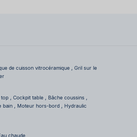
aque de cuisson vitrocéramique , Gril sur le
er
 top , Cockpit table , Bâche coussins ,
e bain , Moteur hors-bord , Hydraulic
 Eau chaude