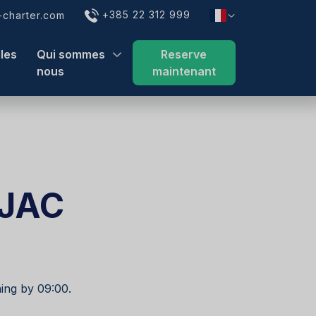
+385 22 312 999
charter.com
lles
Qui sommes
Reserve
nous
maintenant
IJAC
ing by 09:00.