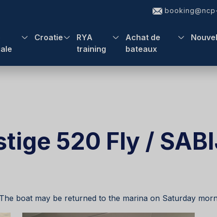
booking@ncp-
e
Croatie
RYA
Achat de
Nouve
iale
training
bateaux
stige 520 Fly / SAB
. The boat may be returned to the marina on Saturday morn