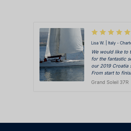
Lisa W. | Italy - Char
We would like to 
for the fantastic 
our 2019 Croatia s
From start to fini
first class; Katar
Grand Soleil 37R
were really effici
friendly during in
and then check in
was really immacu
everything in perf
cleaning team, sk
staff on the pier 