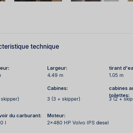
cteristique technique
eur:
Largeur:
tirant d'e
m
4.49 m
1.05 m
Cabines:
cabines au
toilettes:
 skipper)
3 (3 + skipper)
3 (2 + ski
voir du carburant:
Moteur:
0 l
2x480 HP Volvo IPS diesel