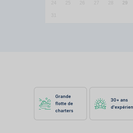
24
25
26
27
28
29
31
Grande
30+ ans
flotte de
d'expérie
charters