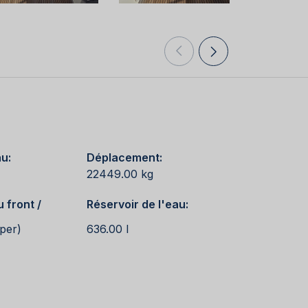
au:
Déplacement:
22449.00 kg
 front /
Réservoir de l'eau:
pper)
636.00 l