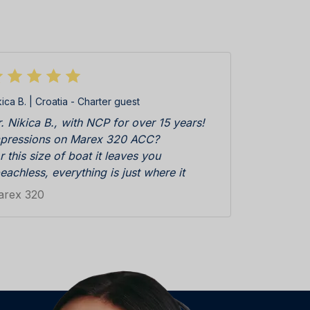
kica B. | Croatia - Charter guest
. Nikica B., with NCP for over 15 years!
pressions on Marex 320 ACC?
r this size of boat it leaves you
eachless, everything is just where it
ould be, every inch perfectly used. Gives
arex 320
u a feeling of warmth, safety, suprises
u with well thought details, in no time
u feel at home. Interior, building
terials and design of head unit, shower
mpartment, cabins...you get tired trying
 find a mistake, and you are supposed to
 on vacation !