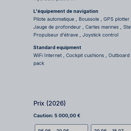
L'équipement de navigation
Pilote automatique , Boussole , GPS plotter
Jauge de profondeur , Cartes marines , Stat
Propulseur d'étrave , Joystick control
Standard equipment
WiFi Internet , Cockpit cushions , Outboar
pack
Prix (2026)
Caution: 5 000,00 €
06.06. - 20.06.
20.06. - 18.07.