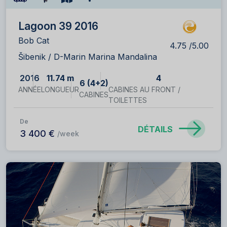
Lagoon 39 2016
Bob Cat
4.75 /5.00
Šibenik / D-Marin Marina Mandalina
2016
11.74 m
4
6 (4+2)
ANNÉE
LONGUEUR
CABINES AU FRONT /
CABINES
TOILETTES
De
DÉTAILS
3 400 €
/week