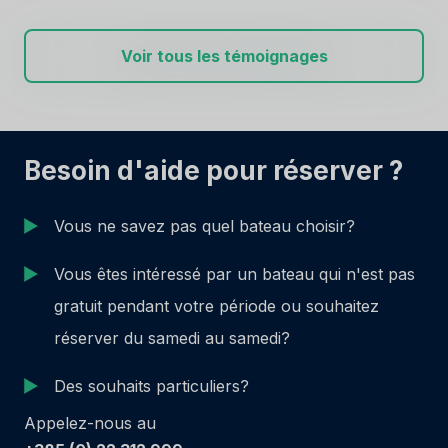
building materials and design of head unit,
shower compartment, cabins...you get tired
Voir tous les témoignages
trying to find a mistake, and you are supposed
to be on vacation !
Unbelievable maritime capabilities. Easy
handling, smooth on the seas, even in rough
conditions. And at the cruising speed of 17-19
Besoin d'aide pour réserver ?
kts does not consume much diesel.
For the rest you want to know, you have to
Vous ne savez pas quel bateau choisir?
come and try...
Vous êtes intéressé par un bateau qui n'est pas
gratuit pendant votre période ou souhaitez
réserver du samedi au samedi?
Des souhaits particuliers?
Appelez-nous au