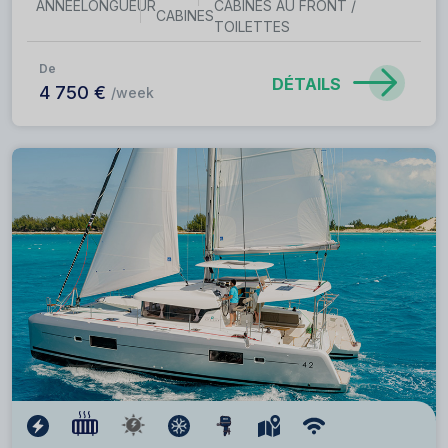
ANNÉE
LONGUEUR
CABINES AU FRONT /
CABINES
TOILETTES
De
DÉTAILS
4 750 €
/week