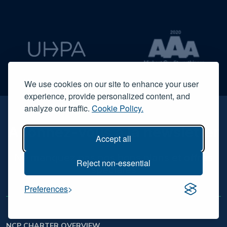
We use cookies on our site to enhance your user
experience, provide personalized content, and
analyze our traffic.
Cookie Policy.
Abonnez-vous à la newsletter
Accept all
Ne manquez pas nos bons plans et offres
Reject non-essential
spéciales
Preferences
NCP CHARTER OVERVIEW