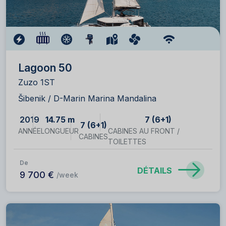
Lagoon 50
Zuzo 1ST
Šibenik / D-Marin Marina Mandalina
2019
14.75 m
7 (6+1)
7 (6+1)
ANNÉE
LONGUEUR
CABINES AU FRONT /
CABINES
TOILETTES
De
DÉTAILS
9 700 €
/week