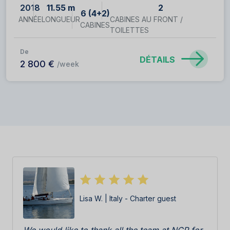
2018
11.55 m
2
6 (4+2)
ANNÉE
LONGUEUR
CABINES AU FRONT /
CABINES
TOILETTES
De
DÉTAILS
2 800 €
/week
Lisa W. | Italy - Charter guest