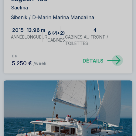
Saelma
Šibenik / D-Marin Marina Mandalina
2015
13.96 m
4
6 (4+2)
ANNÉE
LONGUEUR
CABINES AU FRONT /
CABINES
TOILETTES
De
DÉTAILS
5 250 €
/week