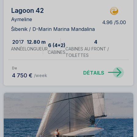
Lagoon 42
Aymeline
4.96 /5.00
Šibenik / D-Marin Marina Mandalina
2017
12.80 m
4
6 (4+2)
ANNÉE
LONGUEUR
CABINES AU FRONT /
CABINES
TOILETTES
De
DÉTAILS
4 750 €
/week