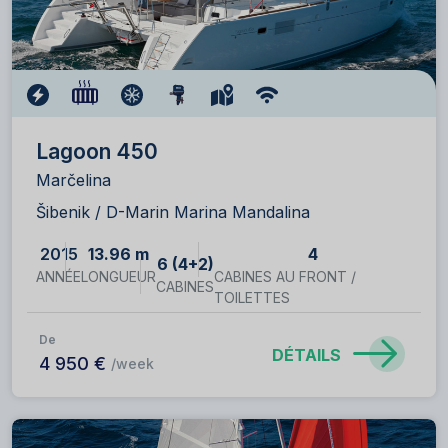
Lagoon 450
Marčelina
Šibenik / D-Marin Marina Mandalina
2015
13.96 m
4
6 (4+2)
ANNÉE
LONGUEUR
CABINES AU FRONT /
CABINES
TOILETTES
De
DÉTAILS
4 950 €
/week