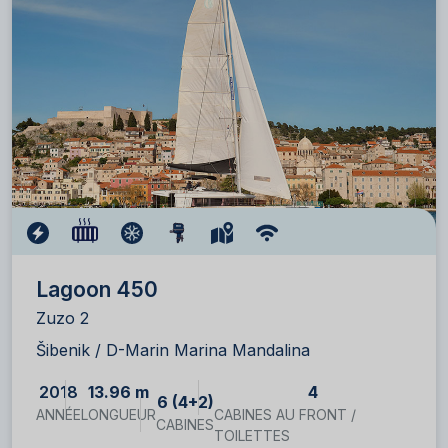
Lagoon 450
Zuzo 2
Šibenik / D-Marin Marina Mandalina
2018
13.96 m
4
6 (4+2)
ANNÉE
LONGUEUR
CABINES AU FRONT /
CABINES
TOILETTES