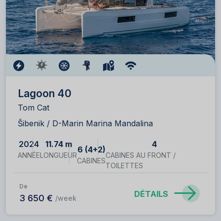
Lagoon 40
Tom Cat
Šibenik / D-Marin Marina Mandalina
2024
11.74 m
4
6 (4+2)
ANNÉE
LONGUEUR
CABINES AU FRONT /
CABINES
TOILETTES
De
DÉTAILS
3 650 €
/week