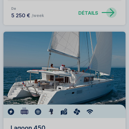
De
DÉTAILS
5 250 €
/week
Lagoon 450