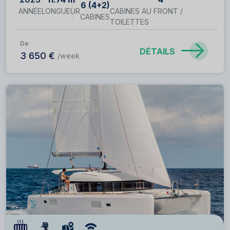
6 (4+2)
ANNÉE
LONGUEUR
CABINES AU FRONT /
CABINES
TOILETTES
De
DÉTAILS
3 650 €
/week