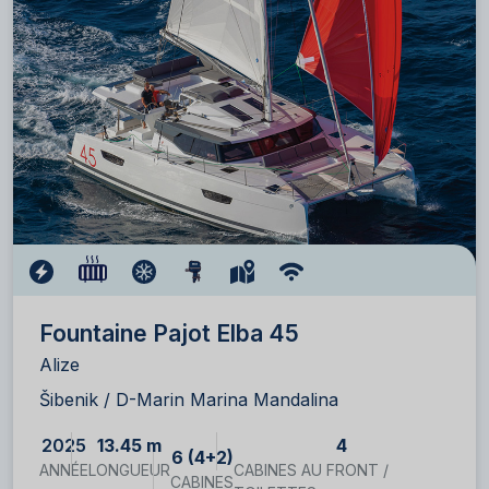
Fountaine Pajot Elba 45
Alize
Šibenik / D-Marin Marina Mandalina
2025
13.45 m
4
6 (4+2)
ANNÉE
LONGUEUR
CABINES AU FRONT /
CABINES