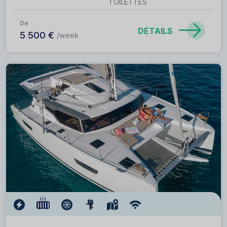
TOILETTES
De
DÉTAILS
5 500 €
/week