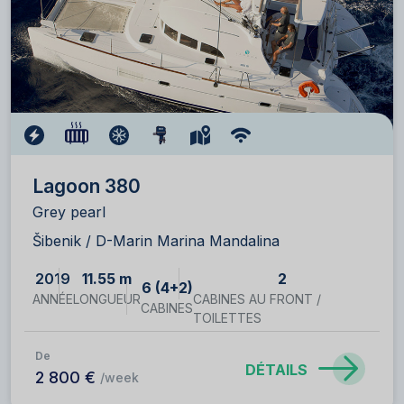
Lagoon 380
Grey pearl
Šibenik / D-Marin Marina Mandalina
2019
11.55 m
2
6 (4+2)
ANNÉE
LONGUEUR
CABINES AU FRONT /
CABINES
TOILETTES
De
DÉTAILS
2 800 €
/week