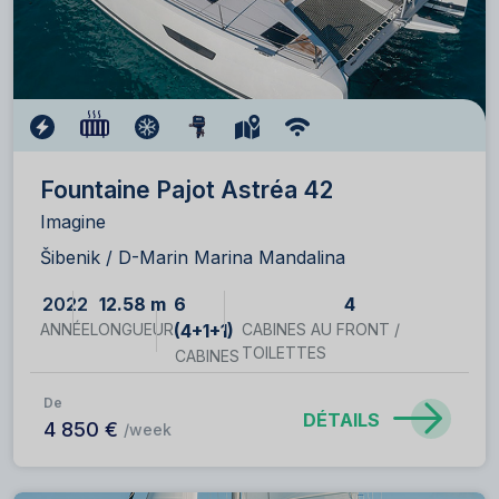
Fountaine Pajot Astréa 42
Imagine
Šibenik / D-Marin Marina Mandalina
2022
12.58 m
6
4
ANNÉE
LONGUEUR
(4+1+1)
CABINES AU FRONT /
TOILETTES
CABINES
De
DÉTAILS
4 850 €
/week