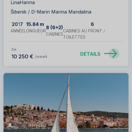
LinaHanna
Šibenik / D-Marin Marina Mandalina
2017
15.84 m
6
8 (6+2)
ANNÉE
LONGUEUR
CABINES AU FRONT /
CABINES
TOILETTES
De
DÉTAILS
10 250 €
/week