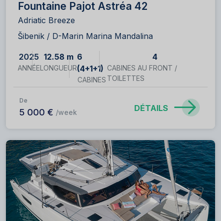
Fountaine Pajot Astréa 42
Adriatic Breeze
Šibenik / D-Marin Marina Mandalina
2025
12.58 m
6
4
ANNÉE
LONGUEUR
(4+1+1)
CABINES AU FRONT /
TOILETTES
CABINES
De
DÉTAILS
5 000 €
/week