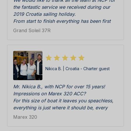
We would like to thank all the team at NCP for
the fantastic service we received during our
2019 Croatia sailing holiday.
From start to finish everything has been first
class; Katarina, Antonia and Sandra were really
Grand Soleil 37R
efficient, professional and friendly during initial
enquiry to booking and then check in at the
Marina. The boat was really immaculate upon
delivery, everything in perfect working order.
All cleaning team, skipper Ratko and all other
Nikica B. | Croatia - Charter guest
staff on the pier C responsive and competent.
We especially appreciated the welcome pack
consisting of locally products, wine, biscuits
Mr. Nikica B., with NCP for over 15 years!
etc all delicious. BRAVI BRAVI BRAVI!!!
Impressions on Marex 320 ACC?
We cannot wait to return!
For this size of boat it leaves you speachless,
everything is just where it should be, every
inch perfectly used. Gives you a feeling of
Marex 320
warmth, safety, suprises you with well thought
details, in no time you feel at home. Interior,