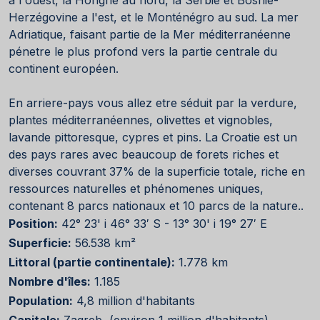
Herzégovine a l'est, et le Monténégro au sud. La mer
Adriatique, faisant partie de la Mer méditerranéenne
pénetre le plus profond vers la partie centrale du
continent européen.
En arriere-pays vous allez etre séduit par la verdure,
plantes méditerranéennes, olivettes et vignobles,
lavande pittoresque, cypres et pins. La Croatie est un
des pays rares avec beaucoup de forets riches et
diverses couvrant 37% de la superficie totale, riche en
ressources naturelles et phénomenes uniques,
contenant 8 parcs nationaux et 10 parcs de la nature..
Position:
42° 23' i 46° 33′ S - 13° 30' i 19° 27′ E
Superficie:
56.538 km²
Littoral (partie continentale):
1.778 km
Nombre d'îles:
1.185
Population:
4,8 million d'habitants
Capitale:
Zagreb, (environ 1 million d'habitants)